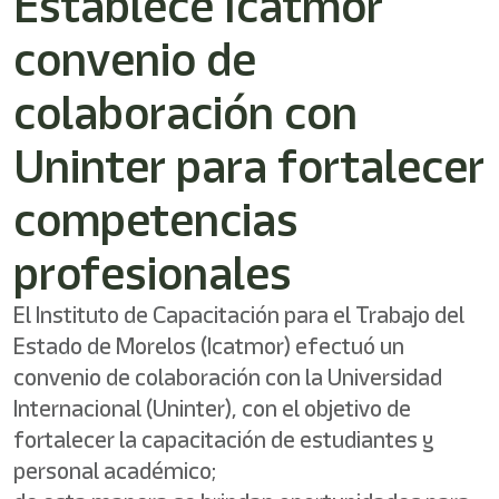
Establece Icatmor
/"
Este
convenio de
acceso
directo
activa
colaboración con
el
lector
Uninter para fortalecer
de
pantalla
competencias
para
ayudarle
a
profesionales
navegar
e
El Instituto de Capacitación para el Trabajo del
interactuar
con
Estado de Morelos (Icatmor) efectuó un
el
convenio de colaboración con la Universidad
contenido.
Internacional (Uninter), con el objetivo de
fortalecer la capacitación de estudiantes y
personal académico;