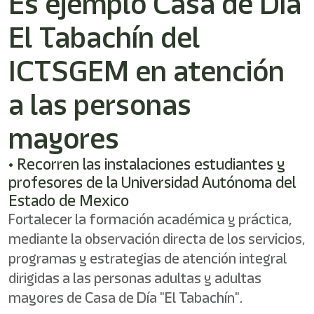
Es ejemplo Casa de Día
/"
Este
El Tabachín del
acceso
directo
activa
ICTSGEM en atención
el
lector
a las personas
de
pantalla
mayores
para
ayudarle
a
• Recorren las instalaciones estudiantes y
navegar
profesores de la Universidad Autónoma del
e
Estado de Mexico
interactuar
con
Fortalecer la formación académica y práctica,
el
mediante la observación directa de los servicios,
contenido.
programas y estrategias de atención integral
dirigidas a las personas adultas y adultas
mayores de Casa de Día "El Tabachín".