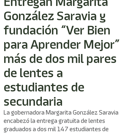
Entregan Margarita
/"
Este
González Saravia y
acceso
directo
activa
fundación “Ver Bien
el
lector
para Aprender Mejor”
de
pantalla
más de dos mil pares
para
ayudarle
a
de lentes a
navegar
e
estudiantes de
interactuar
con
el
secundaria
contenido.
La gobernadora Margarita González Saravia
encabezó la entrega gratuita de lentes
graduados a dos mil 147 estudiantes de