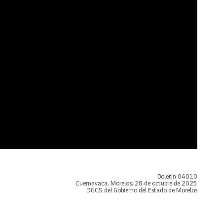
Boletín 04010
Cuernavaca, Morelos; 28 de octubre de 2025
DGCS del Gobierno del Estado de Morelos