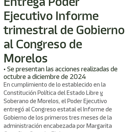
Entrega Poder
/"
Este
Ejecutivo Informe
acceso
directo
activa
trimestral de Gobierno
el
lector
al Congreso de
de
pantalla
Morelos
para
ayudarle
a
• Se presentan las acciones realizadas de
navegar
octubre a diciembre de 2024
e
interactuar
En cumplimiento de lo establecido en la
con
Constitución Política del Estado Libre y
el
Soberano de Morelos, el Poder Ejecutivo
contenido.
entregó al Congreso estatal el Informe de
Gobierno de los primeros tres meses de la
administración encabezada por Margarita