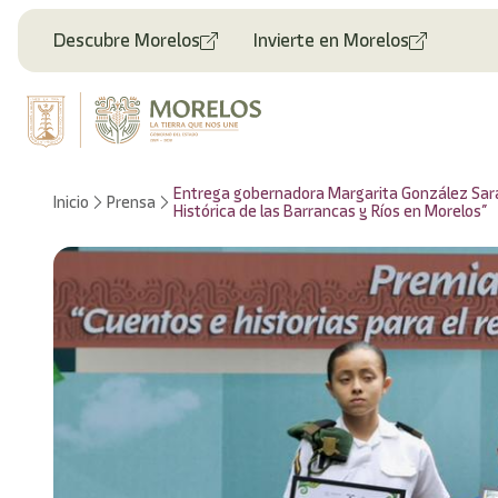
Welcome
to
Descubre Morelos
Invierte en Morelos
All
in
One
Accessibility
screen
reader.
To
Entrega gobernadora Margarita González Sarav
Inicio
Prensa
start
Histórica de las Barrancas y Ríos en Morelos”
the
All
in
One
Accessibility
screen
reader,
press
"Ctrl
+
/".
This