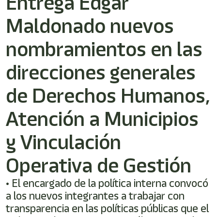
Entrega Edgar
/"
Este
Maldonado nuevos
acceso
directo
activa
nombramientos en las
el
lector
direcciones generales
de
pantalla
de Derechos Humanos,
para
ayudarle
a
Atención a Municipios
navegar
e
y Vinculación
interactuar
con
el
Operativa de Gestión
contenido.
• El encargado de la política interna convocó
a los nuevos integrantes a trabajar con
transparencia en las políticas públicas que el