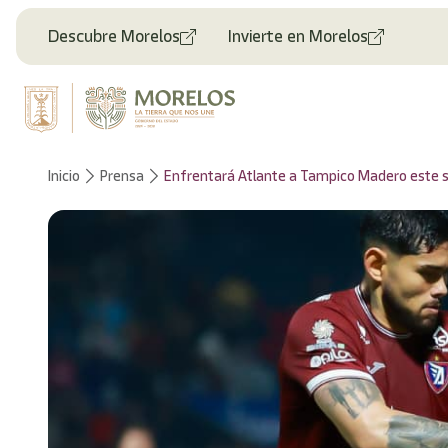
Welcome
to
Descubre Morelos
Invierte en Morelos
All
in
One
Accessibility
screen
reader.
To
Inicio
Prensa
Enfrentará Atlante a Tampico Madero este s
start
the
All
in
One
Accessibility
screen
reader,
press
"Ctrl
+
/".
This