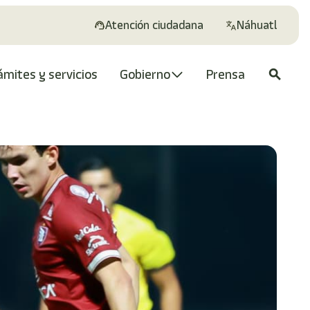
Atención ciudadana
Náhuatl
ámites y servicios
Gobierno
Prensa
search