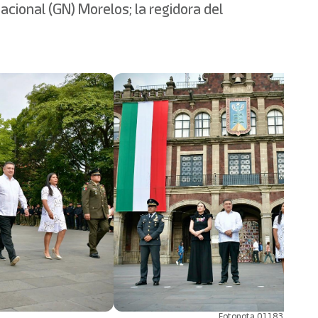
acional (GN) Morelos; la regidora del
Fotonota 01183