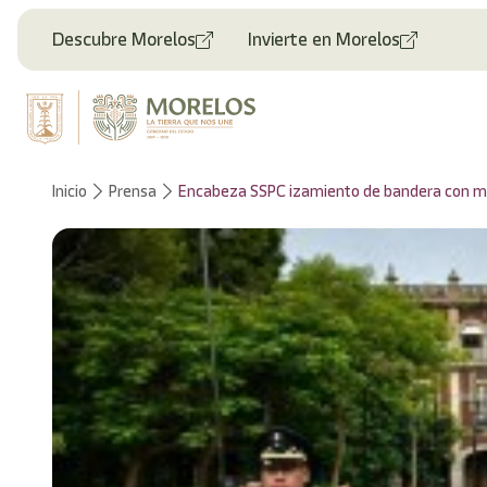
Welcome
to
Descubre Morelos
Invierte en Morelos
All
in
One
Accessibility
screen
reader.
To
Inicio
Prensa
Encabeza SSPC izamiento de bandera con moti
start
the
All
in
One
Accessibility
screen
reader,
press
"Ctrl
+
/".
This