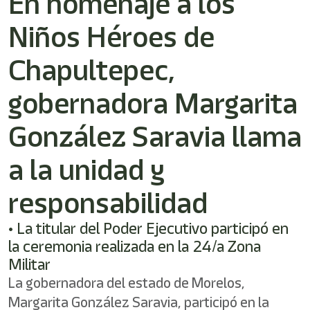
En homenaje a los
/"
Este
Niños Héroes de
acceso
directo
activa
Chapultepec,
el
lector
gobernadora Margarita
de
pantalla
González Saravia llama
para
ayudarle
a
a la unidad y
navegar
e
responsabilidad
interactuar
con
el
• La titular del Poder Ejecutivo participó en
contenido.
la ceremonia realizada en la 24/a Zona
Militar
La gobernadora del estado de Morelos,
Margarita González Saravia, participó en la