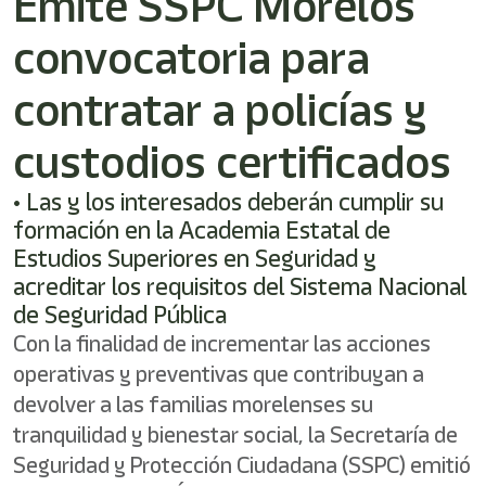
Emite SSPC Morelos
shortcut
activates
convocatoria para
the
screen
reader
contratar a policías y
to
help
custodios certificados
you
navigate
• Las y los interesados deberán cumplir su
and
interact
formación en la Academia Estatal de
with
Estudios Superiores en Seguridad y
the
acreditar los requisitos del Sistema Nacional
content.
de Seguridad Pública
Con la finalidad de incrementar las acciones
operativas y preventivas que contribuyan a
devolver a las familias morelenses su
tranquilidad y bienestar social, la Secretaría de
Seguridad y Protección Ciudadana (SSPC) emitió