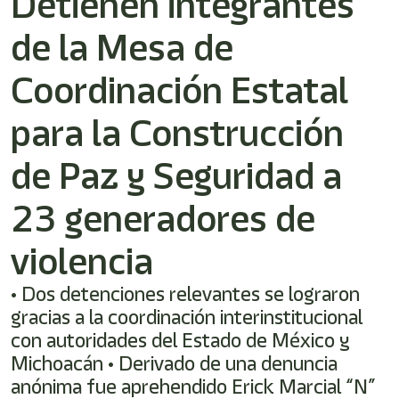
Detienen integrantes
shortcut
activates
de la Mesa de
the
screen
reader
Coordinación Estatal
to
help
para la Construcción
you
navigate
de Paz y Seguridad a
and
interact
with
23 generadores de
the
content.
violencia
• Dos detenciones relevantes se lograron
gracias a la coordinación interinstitucional
con autoridades del Estado de México y
Michoacán • Derivado de una denuncia
anónima fue aprehendido Erick Marcial “N”