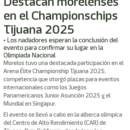
Destacan morelenses
/"
Este
en el Championschips
acceso
directo
activa
Tijuana 2025
el
lector
• Los nadadores esperan la conclusión del
de
evento para confirmar su lugar en la
pantalla
para
Olimpiada Nacional
ayudarle
Morelos tuvo una destacada participación en el
a
Arena Élite Championship Tijuana 2025,
navegar
e
competencia que otorgó plazas para eventos
interactuar
internacionales como los Juegos
con
el
Panamericanos Junior Asunción 2025 y el
contenido.
Mundial en Singapur.
El evento se llevó a cabo en la alberca olímpica
del Centro de Alto Rendimiento (CAR) de