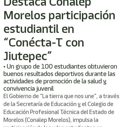
Destaca Conalep
/"
Este
Morelos participación
acceso
directo
activa
estudiantil en
el
lector
“Conécta-T con
de
pantalla
Jiutepec”
para
ayudarle
a
• Un grupo de 100 estudiantes obtuvieron
navegar
buenos resultados deportivos durante las
e
actividades de promoción de la salud y
interactuar
con
convivencia juvenil
el
El Gobierno de “La tierra que nos une”, a través
contenido.
de la Secretaría de Educación y el Colegio de
Educación Profesional Técnica del Estado de
Morelos (Conalep Morelos), impulsa la