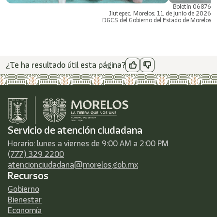
Boletín 06876
Jiutepec, Morelos; 11 de junio de 2026
DGCS del Gobierno del Estado de Morelos
¿Te ha resultado útil esta página?
Servicio de atención ciudadana
Horario: lunes a viernes de 9:00 AM a 2:00 PM
(777) 329 2200
atencionciudadana@morelos.gob.mx
Recursos
Gobierno
Bienestar
Economía