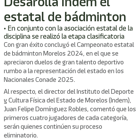
Desarolla Indem el
shortcut
activates
estatal de bádminton
the
screen
reader
• En conjunto con la asociación estatal de la
to
disciplina se realizó la etapa clasificatoria
help
Con gran éxito concluyó el Campeonato estatal
you
navigate
de bádminton Morelos 2024, en el que se
and
apreciaron duelos de gran talento deportivo
interact
with
rumbo a la representación del estado en los
the
Nacionales Conade 2025.
content.
Al respecto, el director del Instituto del Deporte
y Cultura Física del Estado de Morelos (Indem),
Juan Felipe Domínguez Robles, comentó que los
primeros cuatro jugadores de cada categoría,
serán quienes continúen su proceso
eliminatorio.