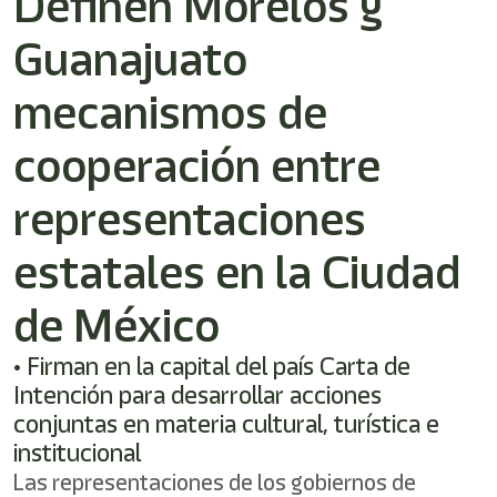
Definen Morelos y
/"
Este
Guanajuato
acceso
directo
activa
mecanismos de
el
lector
cooperación entre
de
pantalla
representaciones
para
ayudarle
a
estatales en la Ciudad
navegar
e
de México
interactuar
con
el
• Firman en la capital del país Carta de
contenido.
Intención para desarrollar acciones
conjuntas en materia cultural, turística e
institucional
Las representaciones de los gobiernos de