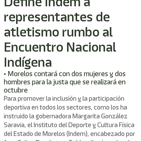
Define Indem a
shortcut
activates
representantes de
the
screen
reader
atletismo rumbo al
to
help
Encuentro Nacional
you
navigate
Indígena
and
interact
with
• Morelos contará con dos mujeres y dos
the
hombres para la justa que se realizará en
content.
octubre
Para promover la inclusión y la participación
deportiva en todos los sectores, como los ha
instruido la gobernadora Margarita González
Saravia, el Instituto del Deporte y Cultura Física
del Estado de Morelos (Indem), encabezado por