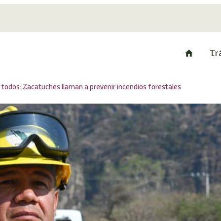
Tr
 todos: Zacatuches llaman a prevenir incendios forestales