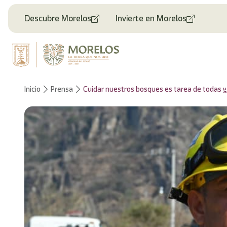
Bienvenido
al
Descubre Morelos
Invierte en Morelos
lector
de
pantalla
All
in
One
Accesibilidad
Inicio
Prensa
Cuidar nuestros bosques es tarea de todas y
Para
iniciar
el
lector
de
pantalla
All
in
One
Accesibilidad,
presione
"Ctrl
+