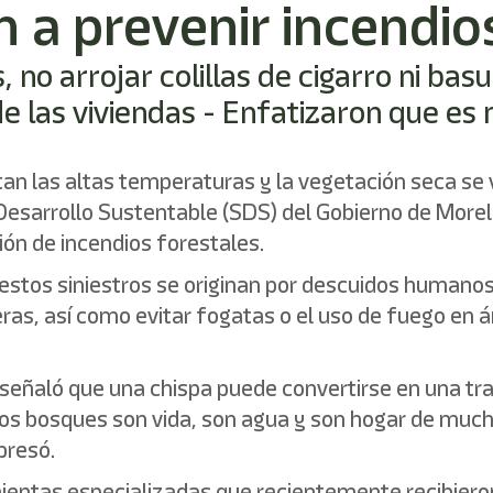
 a prevenir incendio
s, no arrojar colillas de cigarro ni b
e las viviendas - Enfatizaron que es m
n las altas temperaturas y la vegetación seca se 
Desarrollo Sustentable (SDS) del Gobierno de Morelo
ión de incendios forestales.
stos siniestros se originan por descuidos humanos, p
reteras, así como evitar fogatas o el uso de fuego e
señaló que una chispa puede convertirse en una tr
os bosques son vida, son agua y son hogar de much
presó.
mientas especializadas que recientemente recibier