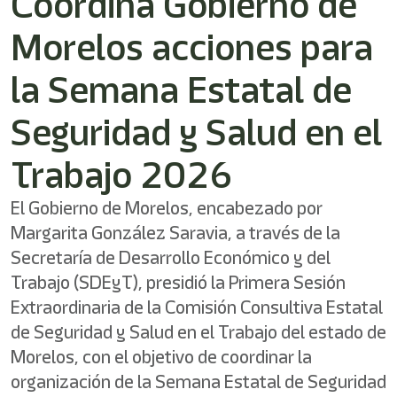
Coordina Gobierno de
/"
Este
Morelos acciones para
acceso
directo
activa
la Semana Estatal de
el
lector
Seguridad y Salud en el
de
pantalla
Trabajo 2026
para
ayudarle
a
El Gobierno de Morelos, encabezado por
navegar
Margarita González Saravia, a través de la
e
interactuar
Secretaría de Desarrollo Económico y del
con
Trabajo (SDEyT), presidió la Primera Sesión
el
contenido.
Extraordinaria de la Comisión Consultiva Estatal
de Seguridad y Salud en el Trabajo del estado de
Morelos, con el objetivo de coordinar la
organización de la Semana Estatal de Seguridad