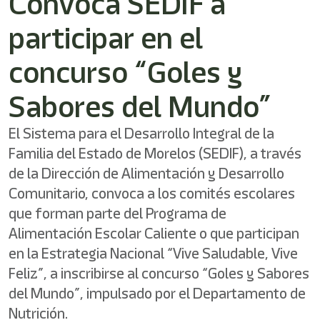
Convoca SEDIF a
shortcut
activates
participar en el
the
screen
reader
concurso “Goles y
to
help
Sabores del Mundo”
you
navigate
and
El Sistema para el Desarrollo Integral de la
interact
Familia del Estado de Morelos (SEDIF), a través
with
de la Dirección de Alimentación y Desarrollo
the
content.
Comunitario, convoca a los comités escolares
que forman parte del Programa de
Alimentación Escolar Caliente o que participan
en la Estrategia Nacional “Vive Saludable, Vive
Feliz”, a inscribirse al concurso “Goles y Sabores
del Mundo”, impulsado por el Departamento de
Nutrición.