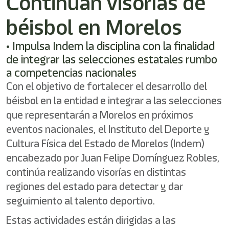
Continúan visorías de
/"
Este
béisbol en Morelos
acceso
directo
activa
• Impulsa Indem la disciplina con la finalidad
el
de integrar las selecciones estatales rumbo
lector
a competencias nacionales
de
pantalla
Con el objetivo de fortalecer el desarrollo del
para
béisbol en la entidad e integrar a las selecciones
ayudarle
que representarán a Morelos en próximos
a
navegar
eventos nacionales, el Instituto del Deporte y
e
Cultura Física del Estado de Morelos (Indem)
interactuar
con
encabezado por Juan Felipe Domínguez Robles,
el
continúa realizando visorías en distintas
contenido.
regiones del estado para detectar y dar
seguimiento al talento deportivo.
Estas actividades están dirigidas a las