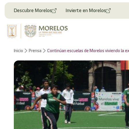
Bienvenido
al
Descubre Morelos
Invierte en Morelos
lector
de
pantalla
All
in
One
Accesibilidad
Inicio
Prensa
Continúan escuelas de Morelos viviendo la ex
Para
iniciar
el
lector
de
pantalla
All
in
One
Accesibilidad,
presione
"Ctrl
+