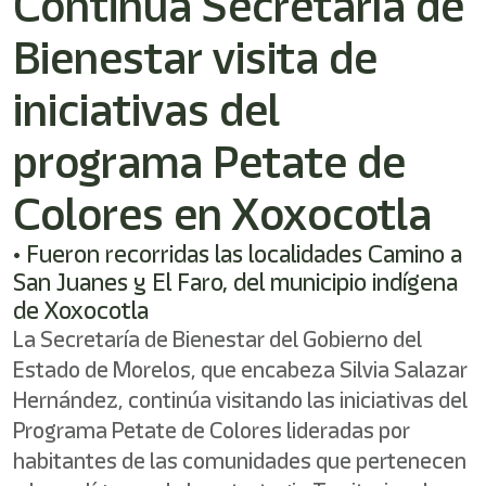
Continúa Secretaría de
shortcut
activates
Bienestar visita de
the
screen
reader
iniciativas del
to
help
programa Petate de
you
navigate
Colores en Xoxocotla
and
interact
with
• Fueron recorridas las localidades Camino a
the
San Juanes y El Faro, del municipio indígena
content.
de Xoxocotla
La Secretaría de Bienestar del Gobierno del
Estado de Morelos, que encabeza Silvia Salazar
Hernández, continúa visitando las iniciativas del
Programa Petate de Colores lideradas por
habitantes de las comunidades que pertenecen