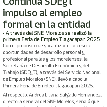
Continúa SDEyT
/"
Este
impulso al empleo
acceso
directo
activa
formal en la entidad
el
lector
• A través del SNE Morelos se realizó la
de
primera Feria de Empleo Tlayacapan 2025
pantalla
para
Con el propósito de garantizar el acceso a
ayudarle
oportunidades de desarrollo personal y
a
navegar
profesional para las y los morelenses, la
e
Secretaría de Desarrollo Económico y del
interactuar
Trabajo (SDEyT), a través del Servicio Nacional
con
el
de Empleo Morelos (SNE), llevó a cabo la
contenido.
Primera Feria de Empleo Tlayacapan 2025.
Al respecto, Andrea Liliana Salgado Hernández,
directora general del SNE Morelos, señaló que