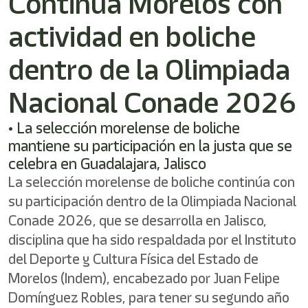
Continúa Morelos con
/"
Este
actividad en boliche
acceso
directo
activa
dentro de la Olimpiada
el
lector
Nacional Conade 2026
de
pantalla
• La selección morelense de boliche
para
ayudarle
mantiene su participación en la justa que se
a
celebra en Guadalajara, Jalisco
navegar
La selección morelense de boliche continúa con
e
interactuar
su participación dentro de la Olimpiada Nacional
con
Conade 2026, que se desarrolla en Jalisco,
el
contenido.
disciplina que ha sido respaldada por el Instituto
del Deporte y Cultura Física del Estado de
Morelos (Indem), encabezado por Juan Felipe
Domínguez Robles, para tener su segundo año