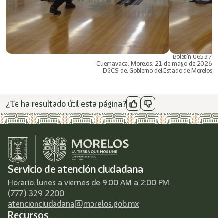
Boletín 06537
Cuernavaca, Morelos; 21 de mayo de 2026
DGCS del Gobierno del Estado de Morelos
¿Te ha resultado útil esta página?
Servicio de atención ciudadana
Horario: lunes a viernes de 9:00 AM a 2:00 PM
(777) 329 2200
atencionciudadana@morelos.gob.mx
Recursos