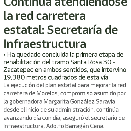
Continúa atendiendose
/"
Este
la red carretera
acceso
directo
activa
estatal: Secretaría de
el
lector
Infraestructura
de
pantalla
• Ha quedado concluida la primera etapa de
para
ayudarle
rehabilitación del tramo Santa Rosa 30 -
a
Zacatepec en ambos sentidos, que intervino
navegar
19,380 metros cuadrados de esta vía
e
interactuar
La ejecución del plan estatal para mejorar la red
con
carretera de Morelos, compromiso asumido por
el
contenido.
la gobernadora Margarita González Saravia
desde el inicio de su administración, continúa
avanzando día con día, aseguró el secretario de
Infraestructura, Adolfo Barragán Cena.