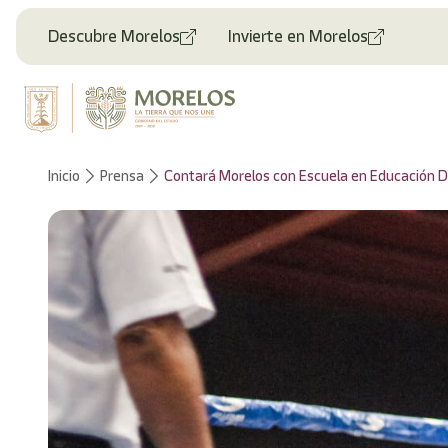
Bienvenido
al
Descubre Morelos
Invierte en Morelos
lector
de
pantalla
All
in
One
Accesibilidad
Inicio
Prensa
Contará Morelos con Escuela en Educación D
Para
iniciar
el
lector
de
pantalla
All
in
One
Accesibilidad,
presione
"Ctrl
+