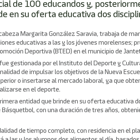
nicial de 100 educandos y, posterior
de en su oferta educativa dos discip
ncabeza Margarita González Saravia, trabaja de man
ones educativas a las y los jóvenes morelenses; pru
romoción Deportiva (BTED) en el municipio de Jante
e gestionada por el Instituto del Deporte y Cultur
 finalidad de impulsar los objetivos de la Nueva Es
perior o insertarse al mercado laboral, ya que obte
alizarse en el deporte.
rimera entidad que brinde en su oferta educativa d
Básquetbol, con una duración de tres años, obtenien
alidad de tiempo completo, con residencia en el pla
ará a las y los alumnos dos alimentos al día, basados