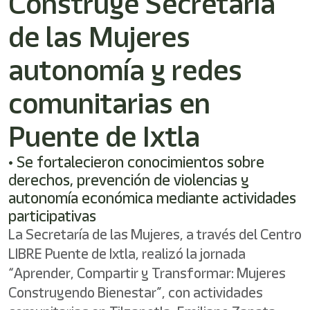
Construye Secretaría
shortcut
activates
de las Mujeres
the
screen
reader
autonomía y redes
to
help
comunitarias en
you
navigate
Puente de Ixtla
and
interact
with
• Se fortalecieron conocimientos sobre
the
derechos, prevención de violencias y
content.
autonomía económica mediante actividades
participativas
La Secretaría de las Mujeres, a través del Centro
LIBRE Puente de Ixtla, realizó la jornada
“Aprender, Compartir y Transformar: Mujeres
Construyendo Bienestar”, con actividades