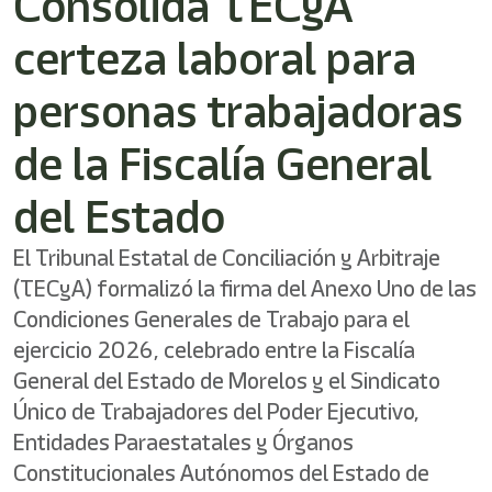
Consolida TECyA
shortcut
activates
certeza laboral para
the
screen
reader
personas trabajadoras
to
help
de la Fiscalía General
you
navigate
del Estado
and
interact
with
El Tribunal Estatal de Conciliación y Arbitraje
the
(TECyA) formalizó la firma del Anexo Uno de las
content.
Condiciones Generales de Trabajo para el
ejercicio 2026, celebrado entre la Fiscalía
General del Estado de Morelos y el Sindicato
Único de Trabajadores del Poder Ejecutivo,
Entidades Paraestatales y Órganos
Constitucionales Autónomos del Estado de