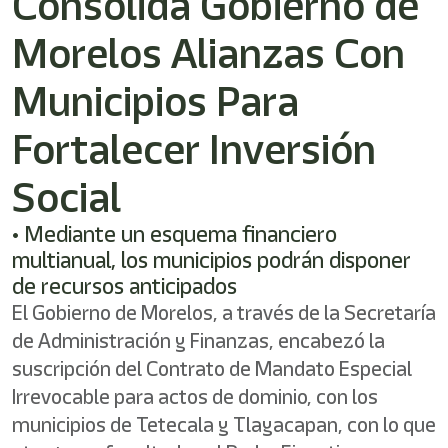
Consolida Gobierno de
/"
Este
Morelos Alianzas Con
acceso
directo
activa
Municipios Para
el
lector
Fortalecer Inversión
de
pantalla
Social
para
ayudarle
a
• Mediante un esquema financiero
navegar
multianual, los municipios podrán disponer
e
de recursos anticipados
interactuar
con
El Gobierno de Morelos, a través de la Secretaría
el
de Administración y Finanzas, encabezó la
contenido.
suscripción del Contrato de Mandato Especial
Irrevocable para actos de dominio, con los
municipios de Tetecala y Tlayacapan, con lo que