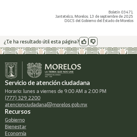
Boletín 03471
Jantetelco, Morelos; 13 de septiembre de 2025
DGCS del Gobierno del Estado de Morelos
¿Te ha resultado útil esta página?
Servicio de atención ciudadana
Horario: lunes a viernes de 9:00 AM a 2:00 PM
(777) 329 2200
atencionciudadana@morelos.gob.mx
Recursos
Gobierno
Bienestar
Economía