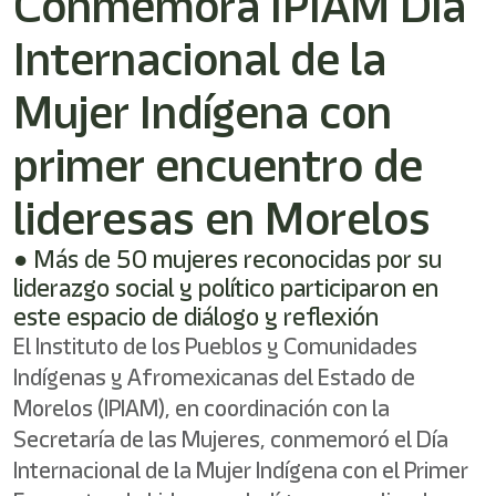
Conmemora IPIAM Día
/"
Este
Internacional de la
acceso
directo
activa
Mujer Indígena con
el
lector
primer encuentro de
de
pantalla
lideresas en Morelos
para
ayudarle
a
● Más de 50 mujeres reconocidas por su
navegar
liderazgo social y político participaron en
e
este espacio de diálogo y reflexión
interactuar
con
El Instituto de los Pueblos y Comunidades
el
Indígenas y Afromexicanas del Estado de
contenido.
Morelos (IPIAM), en coordinación con la
Secretaría de las Mujeres, conmemoró el Día
Internacional de la Mujer Indígena con el Primer