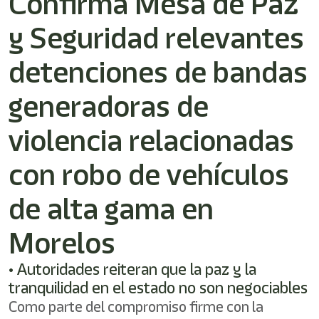
Confirma Mesa de Paz
/"
Este
y Seguridad relevantes
acceso
directo
activa
detenciones de bandas
el
lector
generadoras de
de
pantalla
violencia relacionadas
para
ayudarle
a
con robo de vehículos
navegar
e
de alta gama en
interactuar
con
el
Morelos
contenido.
• Autoridades reiteran que la paz y la
tranquilidad en el estado no son negociables
Como parte del compromiso firme con la