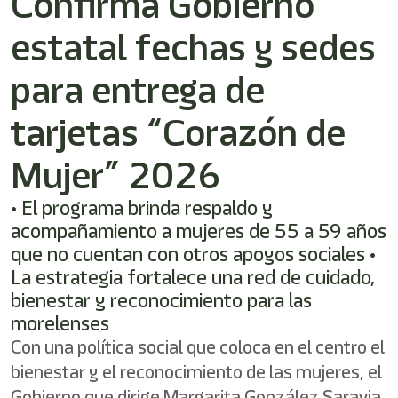
Confirma Gobierno
shortcut
activates
estatal fechas y sedes
the
screen
reader
para entrega de
to
help
tarjetas “Corazón de
you
navigate
Mujer” 2026
and
interact
with
• El programa brinda respaldo y
the
acompañamiento a mujeres de 55 a 59 años
content.
que no cuentan con otros apoyos sociales •
La estrategia fortalece una red de cuidado,
bienestar y reconocimiento para las
morelenses
Con una política social que coloca en el centro el
bienestar y el reconocimiento de las mujeres, el
Gobierno que dirige Margarita González Saravia