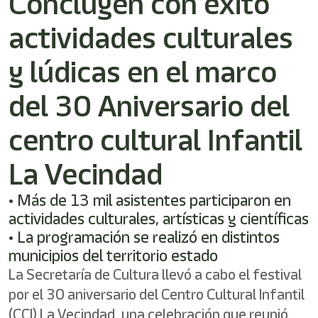
Concluyen con éxito
/"
Este
actividades culturales
acceso
directo
activa
y lúdicas en el marco
el
lector
del 30 Aniversario del
de
pantalla
centro cultural Infantil
para
ayudarle
a
La Vecindad
navegar
e
• Más de 13 mil asistentes participaron en
interactuar
con
actividades culturales, artísticas y científicas
el
• La programación se realizó en distintos
contenido.
municipios del territorio estado
La Secretaría de Cultura llevó a cabo el festival
por el 30 aniversario del Centro Cultural Infantil
(CCI) La Vecindad, una celebración que reunió