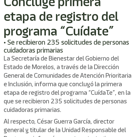
Concluye primera
shortcut
activates
etapa de registro del
the
screen
reader
programa “Cuídate”
to
help
• Se recibieron 235 solicitudes de personas
you
cuidadoras primarias
navigate
and
La Secretaría de Bienestar del Gobierno del
interact
Estado de Morelos, a través de la Dirección
with
the
General de Comunidades de Atención Prioritaria
content.
e Inclusión, informa que concluyó la primera
etapa de registro del programa “CuídaTe”, en la
que se recibieron 235 solicitudes de personas
cuidadoras primarias.
Al respecto, César Guerra García, director
general y titular de la Unidad Responsable del