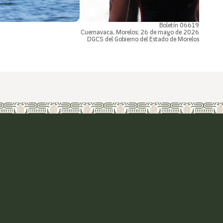
Boletín 06619
Cuernavaca, Morelos; 26 de mayo de 2026
DGCS del Gobierno del Estado de Morelos