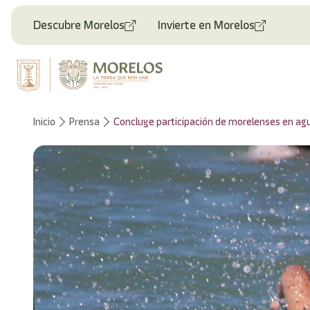
Bienvenido
al
Descubre Morelos
Invierte en Morelos
lector
de
pantalla
All
in
One
Accesibilidad
Inicio
Prensa
Concluye participación de morelenses en agu
Para
iniciar
el
lector
de
pantalla
All
in
One
Accesibilidad,
presione
"Ctrl
+