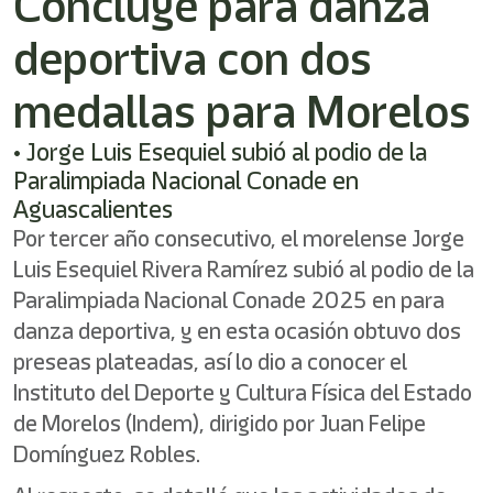
Concluye para danza
shortcut
activates
deportiva con dos
the
screen
reader
medallas para Morelos
to
help
• Jorge Luis Esequiel subió al podio de la
you
Paralimpiada Nacional Conade en
navigate
and
Aguascalientes
interact
Por tercer año consecutivo, el morelense Jorge
with
Luis Esequiel Rivera Ramírez subió al podio de la
the
content.
Paralimpiada Nacional Conade 2025 en para
danza deportiva, y en esta ocasión obtuvo dos
preseas plateadas, así lo dio a conocer el
Instituto del Deporte y Cultura Física del Estado
de Morelos (Indem), dirigido por Juan Felipe
Domínguez Robles.