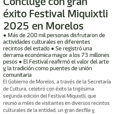
Concluye con gran
/"
Este
éxito Festival Miquixtli
acceso
directo
activa
2025 en Morelos
el
lector
● Más de 200 mil personas disfrutaron de
de
actividades culturales en diferentes
pantalla
para
recintos del estado ● Se registró una
ayudarle
derrama económica mayor a los 73 millones
a
pesos ● El Festival reafirmó el valor del arte
navegar
e
y la tradición como puentes de unión
interactuar
comunitaria
con
El Gobierno de Morelos, a través de la Secretaría
el
contenido.
de Cultura, celebró con éxito la trigésima
segunda edición del Festival Miquixtli, que
reunió a miles de visitantes en diversos recintos
culturales de la entidad, un gran desfile y