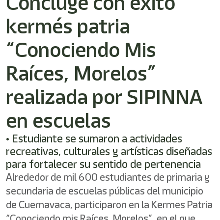
Concluye con éxito
/"
Este
kermés patria
acceso
directo
activa
“Conociendo Mis
el
lector
Raíces, Morelos”
de
pantalla
realizada por SIPINNA
para
ayudarle
a
en escuelas
navegar
e
• Estudiante se sumaron a actividades
interactuar
con
recreativas, culturales y artísticas diseñadas
el
para fortalecer su sentido de pertenencia
contenido.
Alrededor de mil 600 estudiantes de primaria y
secundaria de escuelas públicas del municipio
de Cuernavaca, participaron en la Kermes Patria
“Conociendo mis Raíces, Morelos”, en el que