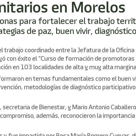
itarios en Morelos
nas para fortalecer el trabajo terri
egias de paz, buen vivir, diagnóstico
l trabajo coordinado entre la Jefatura de la Oficina
yó con éxito el “Curso de formación de promotoras 
ación en 103 localidades de alta y muy alta margina
se formaron en temas fundamentales como el buen viv
ención, metodologías de diagnóstico participativo y
z, secretaria de Bienestar, y Mario Antonio Caballe
y compromiso, además, reconocieron la importancia 
s y fue impartida por Rosa María Romero Cuevas, dir