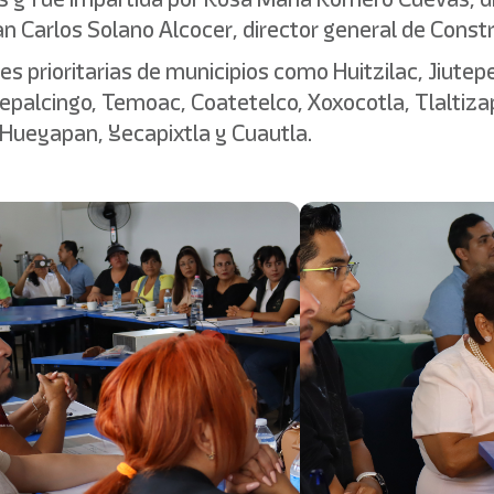
uan Carlos Solano Alcocer, director general de Cons
s prioritarias de municipios como Huitzilac, Jiutep
palcingo, Temoac, Coatetelco, Xoxocotla, Tlaltizap
 Hueyapan, Yecapixtla y Cuautla.