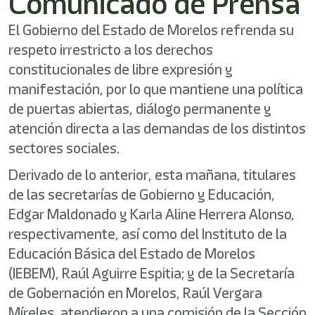
Comunicado de Prensa
/"
Este
El Gobierno del Estado de Morelos refrenda su
acceso
directo
respeto irrestricto a los derechos
activa
constitucionales de libre expresión y
el
lector
manifestación, por lo que mantiene una política
de
de puertas abiertas, diálogo permanente y
pantalla
atención directa a las demandas de los distintos
para
ayudarle
sectores sociales.
a
navegar
Derivado de lo anterior, esta mañana, titulares
e
de las secretarías de Gobierno y Educación,
interactuar
Edgar Maldonado y Karla Aline Herrera Alonso,
con
el
respectivamente, así como del Instituto de la
contenido.
Educación Básica del Estado de Morelos
(IEBEM), Raúl Aguirre Espitia; y de la Secretaría
de Gobernación en Morelos, Raúl Vergara
Míreles, atendieron a una comisión de la Sección