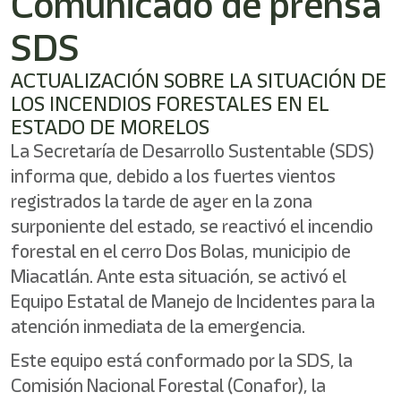
Comunicado de prensa
shortcut
activates
SDS
the
screen
reader
ACTUALIZACIÓN SOBRE LA SITUACIÓN DE
to
LOS INCENDIOS FORESTALES EN EL
help
ESTADO DE MORELOS
you
navigate
La Secretaría de Desarrollo Sustentable (SDS)
and
informa que, debido a los fuertes vientos
interact
registrados la tarde de ayer en la zona
with
the
surponiente del estado, se reactivó el incendio
content.
forestal en el cerro Dos Bolas, municipio de
Miacatlán. Ante esta situación, se activó el
Equipo Estatal de Manejo de Incidentes para la
atención inmediata de la emergencia.
Este equipo está conformado por la SDS, la
Comisión Nacional Forestal (Conafor), la