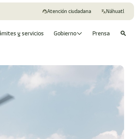
Atención ciudadana
Náhuatl
ámites y servicios
Gobierno
Prensa
search