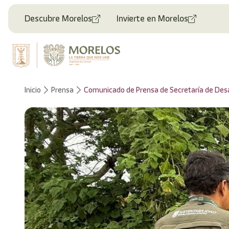
Bienvenido
al
Descubre Morelos
Invierte en Morelos
lector
de
pantalla
All
in
One
Accesibilidad
Inicio
Prensa
Comunicado de Prensa de Secretaría de Desa
Para
iniciar
el
lector
de
pantalla
All
in
One
Accesibilidad,
presione
"Ctrl
+