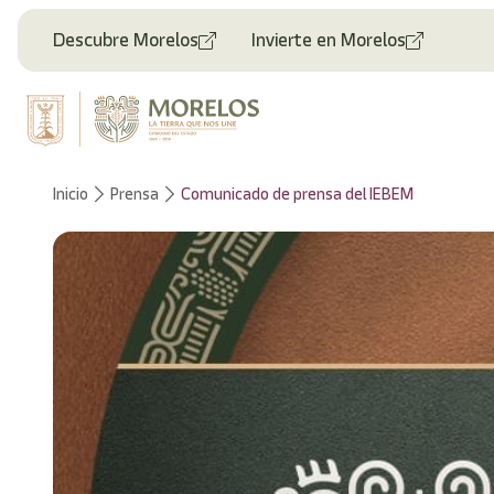
Welcome
to
Descubre Morelos
Invierte en Morelos
All
in
One
Accessibility
screen
reader.
To
Inicio
Prensa
Comunicado de prensa del IEBEM
start
the
All
in
One
Accessibility
screen
reader,
press
"Ctrl
+
/".
This