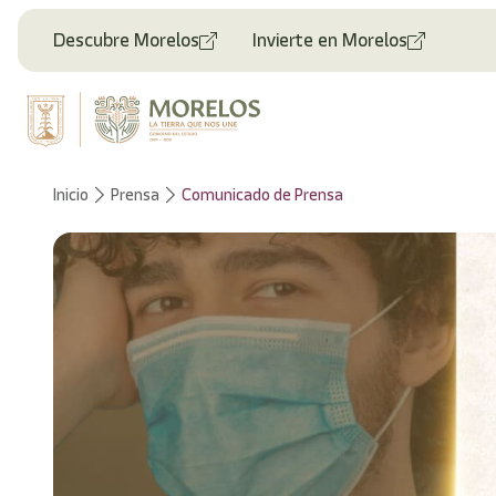
Welcome
to
Descubre Morelos
Invierte en Morelos
All
in
One
Accessibility
screen
reader.
To
Inicio
Prensa
Comunicado de Prensa
start
the
All
in
One
Accessibility
screen
reader,
press
"Ctrl
+
/".
This