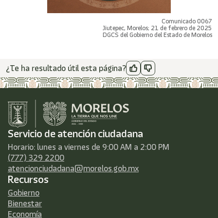
Comunicado 0067
Jiutepec, Morelos; 21 de febrero de 2025
DGCS del Gobierno del Estado de Morelos
¿Te ha resultado útil esta página?
Servicio de atención ciudadana
Horario: lunes a viernes de 9:00 AM a 2:00 PM
(777) 329 2200
atencionciudadana@morelos.gob.mx
Recursos
Gobierno
Bienestar
Economía