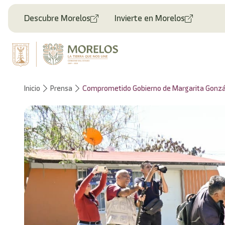
Bienvenido
al
Descubre Morelos
Invierte en Morelos
lector
de
pantalla
All
in
One
Accesibilidad
Inicio
Prensa
Comprometido Gobierno de Margarita Gonzále
Para
iniciar
el
lector
de
pantalla
All
in
One
Accesibilidad,
presione
"Ctrl
+