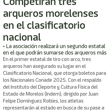
Competirán tres
shortcut
activates
arqueros morelenses
the
screen
reader
en el clasificatorio
to
help
nacional
you
navigate
• La asociación realizará un segundo estatal
and
interact
en el que podrán sumarse dos arqueros más
with
En el primer estatal de tiro con arco, tres
the
content.
arqueros han asegurado su lugar en el
Clasificatorio Nacional, que otorga boletos para
los Nacionales Conade 2025. Con el respaldo
del Instituto del Deporte y Cultura Física del
Estado de Morelos (Indem), dirigido por Juan
Felipe Domínguez Robles, los atletas
representarán al estado en busca de su pase a