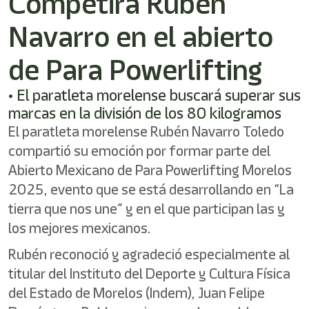
Competirá Rubén
/"
Este
Navarro en el abierto
acceso
directo
activa
de Para Powerlifting
el
lector
• El paratleta morelense buscará superar sus
de
marcas en la división de los 80 kilogramos
pantalla
para
El paratleta morelense Rubén Navarro Toledo
ayudarle
compartió su emoción por formar parte del
a
navegar
Abierto Mexicano de Para Powerlifting Morelos
e
2025, evento que se está desarrollando en “La
interactuar
tierra que nos une” y en el que participan las y
con
el
los mejores mexicanos.
contenido.
Rubén reconoció y agradeció especialmente al
titular del Instituto del Deporte y Cultura Física
del Estado de Morelos (Indem), Juan Felipe